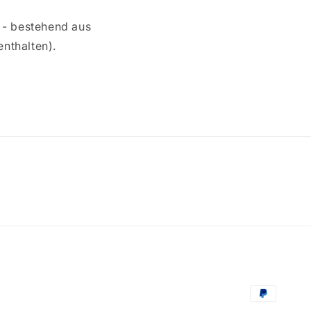
 - bestehend aus
nthalten).
Zahlungsm