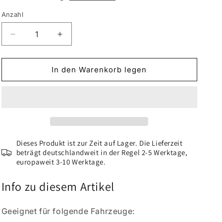
Anzahl
Verringere
Erhöhe
die
die
Menge
Menge
für
für
In den Warenkorb legen
VLC-
VLC-
COLOR
COLOR
Leder-
Leder-
&amp;
&amp;
Innenraumfarbe
Innenraumfarbe
(150
(150
ml)
ml)
Dieses Produkt ist zur Zeit auf Lager. Die Lieferzeit
Mercedes
beträgt deutschlandweit in der Regel 2-5 Werktage,
Mercedes
europaweit 3-10 Werktage.
Siambeige
Siambeige
Info zu diesem Artikel
Geeignet für folgende Fahrzeuge: