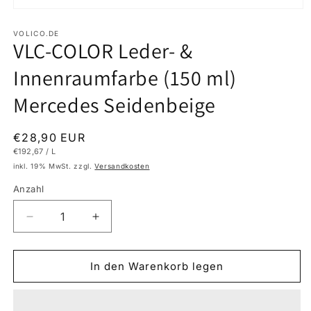
Medien
1
in
VOLICO.DE
VLC-COLOR Leder- &
Modal
öffnen
Innenraumfarbe (150 ml)
Mercedes Seidenbeige
Normaler
€28,90 EUR
GRUNDPREIS
PRO
€192,67
/
L
Preis
inkl. 19% MwSt. zzgl.
Versandkosten
Anzahl
Verringere
Erhöhe
die
die
Menge
Menge
für
für
In den Warenkorb legen
VLC-
VLC-
COLOR
COLOR
Leder-
Leder-