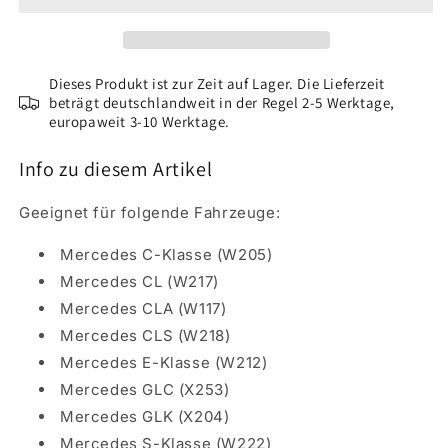
&amp;
&amp;
Innenraumfarbe
Innenraumfarbe
(150
(150
ml)
ml)
Dieses Produkt ist zur Zeit auf Lager. Die Lieferzeit
Mercedes
beträgt deutschlandweit in der Regel 2-5 Werktage,
Mercedes
europaweit 3-10 Werktage.
Seidenbeige
Seidenbeige
Info zu diesem Artikel
Geeignet für folgende Fahrzeuge:
Mercedes C-Klasse (W205)
Mercedes CL (W217)
Mercedes CLA (W117)
Mercedes CLS (W218)
Mercedes E-Klasse (W212)
Mercedes GLC (X253)
Mercedes GLK (X204)
Mercedes S-Klasse (W222)