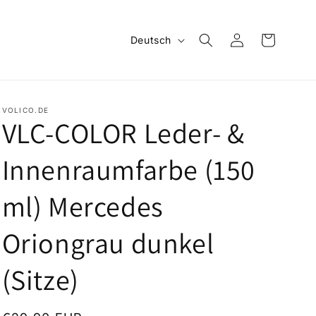
S
Einloggen
Warenkorb
Deutsch
p
r
a
VOLICO.DE
c
VLC-COLOR Leder- &
h
Innenraumfarbe (150
e
ml) Mercedes
Oriongrau dunkel
(Sitze)