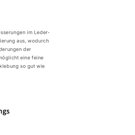
esserungen im Leder-
tierung aus, wodurch
orderungen der
öglicht eine feine
rklebung so gut wie
ngs