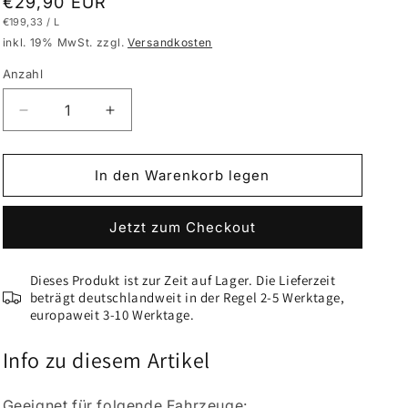
Normaler
€29,90 EUR
GRUNDPREIS
PRO
€199,33
/
L
Preis
inkl. 19% MwSt. zzgl.
Versandkosten
Anzahl
Verringere
Erhöhe
die
die
Menge
Menge
für
für
In den Warenkorb legen
VLC-
VLC-
COLOR
COLOR
Jetzt zum Checkout
Leder-
Leder-
&amp;
&amp;
Innenraumfarbe
Innenraumfarbe
Dieses Produkt ist zur Zeit auf Lager. Die Lieferzeit
(150
(150
beträgt deutschlandweit in der Regel 2-5 Werktage,
ml)
ml)
europaweit 3-10 Werktage.
Mercedes
Mercedes
Oriongrau
Oriongrau
Info zu diesem Artikel
dunkel
dunkel
(Sitze)
(Sitze)
Geeignet für folgende Fahrzeuge: