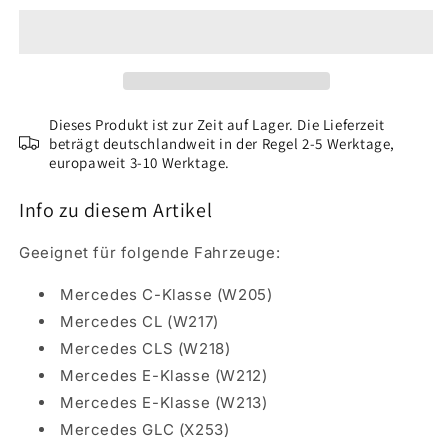
COLOR
COLOR
Leder-
Leder-
&amp;
&amp;
Innenraumfarbe
Innenraumfarbe
(150
(150
ml)
ml)
Dieses Produkt ist zur Zeit auf Lager. Die Lieferzeit
Mercedes
beträgt deutschlandweit in der Regel 2-5 Werktage,
Mercedes
europaweit 3-10 Werktage.
Espressobraun
Espressobraun
Info zu diesem Artikel
Geeignet für folgende Fahrzeuge:
Mercedes C-Klasse (W205)
Mercedes CL (W217)
Mercedes CLS (W218)
Mercedes E-Klasse (W212)
Mercedes E-Klasse (W213)
Mercedes GLC (X253)