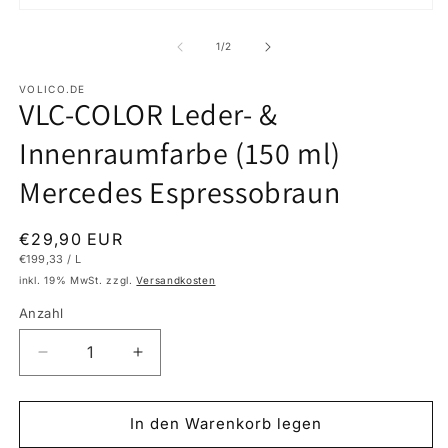
M
Medien
2
1
in
in
von
1
/
2
M
Modal
ö
öffnen
VOLICO.DE
VLC-COLOR Leder- &
Innenraumfarbe (150 ml)
Mercedes Espressobraun
Normaler
€29,90 EUR
GRUNDPREIS
PRO
€199,33
/
L
Preis
inkl. 19% MwSt. zzgl.
Versandkosten
Anzahl
Verringere
Erhöhe
die
die
Menge
Menge
für
für
In den Warenkorb legen
VLC-
VLC-