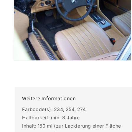
Medien
2
in
Modal
öffnen
Weitere Informationen
Farbcode(s): 234, 254, 274
Haltbarkeit: min. 3 Jahre
Inhalt: 150 ml (zur Lackierung einer Fläche