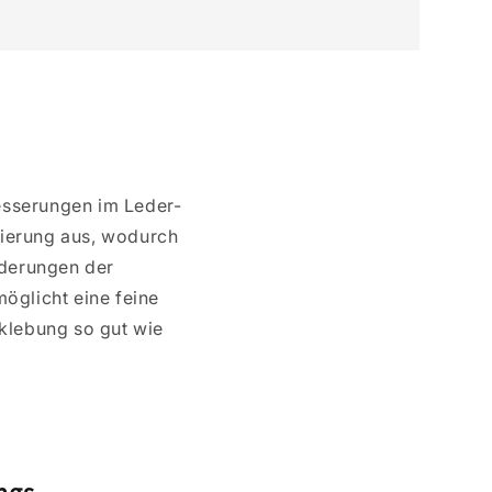
esserungen im Leder-
tierung aus, wodurch
orderungen der
öglicht eine feine
rklebung so gut wie
ngs