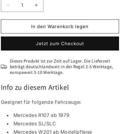
Verringere
Erhöhe
die
die
Menge
Menge
für
für
In den Warenkorb legen
VLC-
VLC-
COLOR
COLOR
Jetzt zum Checkout
Leder-
Leder-
&amp;
&amp;
Innenraumfarbe
Innenraumfarbe
Dieses Produkt ist zur Zeit auf Lager. Die Lieferzeit
(150
(150
beträgt deutschlandweit in der Regel 2-5 Werktage,
ml)
ml)
europaweit 3-10 Werktage.
Mercedes
Mercedes
Dattel
Dattel
Info zu diesem Artikel
Geeignet für folgende Fahrzeuge:
Mercedes R107 ab 1979
Mercedes SL/SLC
Mercedes W201 ab Modellpflege