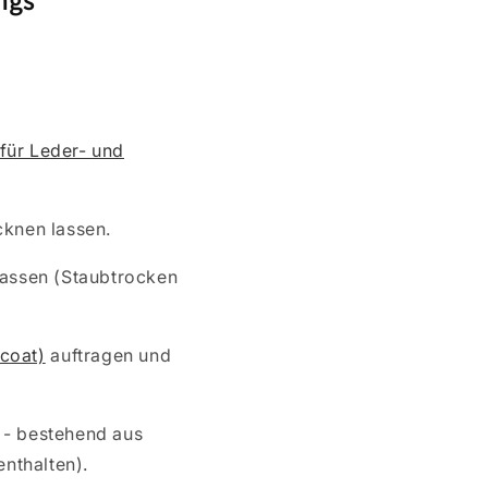
 für Leder- und
cknen lassen.
lassen (Staubtrocken
coat)
auftragen und
 - bestehend aus
nthalten).