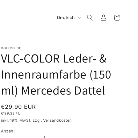
S
Einloggen
Warenkorb
Deutsch
p
r
a
VOLICO.DE
c
VLC-COLOR Leder- &
h
Innenraumfarbe (150
e
ml) Mercedes Dattel
Normaler
€29,90 EUR
GRUNDPREIS
PRO
€199,33
/
L
Preis
inkl. 19% MwSt. zzgl.
Versandkosten
Anzahl