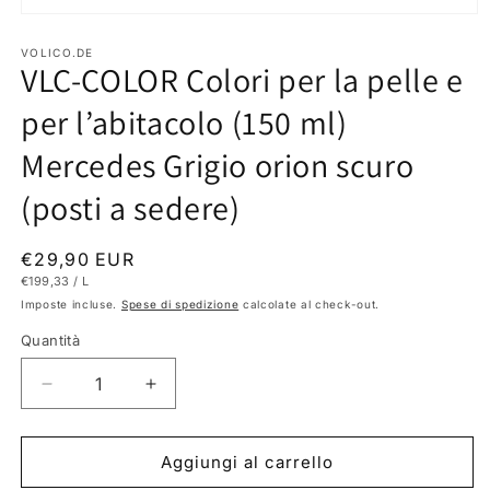
Apri
contenuti
multimediali
VOLICO.DE
VLC-COLOR Colori per la pelle e
1
in
finestra
per l’abitacolo (150 ml)
modale
Mercedes Grigio orion scuro
(posti a sedere)
Prezzo
€29,90 EUR
PREZZO
PER
€199,33
/
L
di
UNITARIO
Imposte incluse.
Spese di spedizione
calcolate al check-out.
listino
Quantità
Diminuisci
Aumenta
quantità
quantità
per
per
VLC-
VLC-
Aggiungi al carrello
COLOR
COLOR