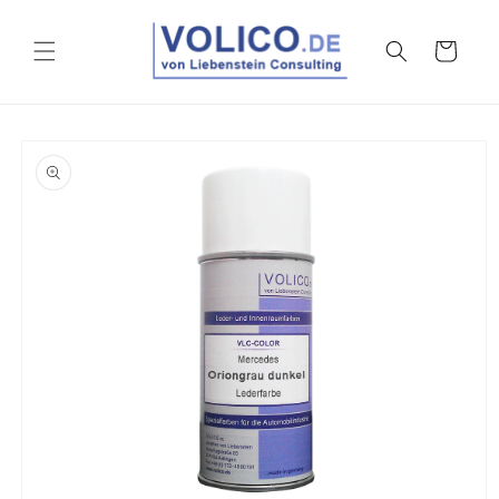
Vai
direttamente
ai contenuti
Carrello
Passa alle
informazioni
sul prodotto