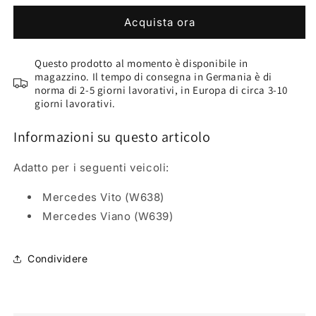
Colori
Colori
Acquista ora
per
per
la
la
pelle
pelle
Questo prodotto al momento è disponibile in
e
e
magazzino. Il tempo di consegna in Germania è di
per
per
norma di 2-5 giorni lavorativi, in Europa di circa 3-10
l’abitacolo
l’abitacolo
giorni lavorativi.
(150
(150
ml)
ml)
Informazioni su questo articolo
Mercedes
Mercedes
Grigio
Grigio
Adatto per i seguenti veicoli
:
orion
orion
scuro
scuro
Mercedes Vito (W638)
(posti
(posti
Mercedes Viano (W639)
a
a
sedere)
sedere)
Condividere