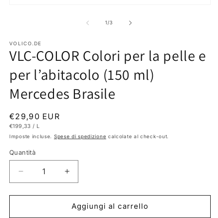
c
Apri
m
contenuti
2
multimediali
su
in
1
/
3
1
fi
in
m
finestra
VOLICO.DE
VLC-COLOR Colori per la pelle e
modale
per l’abitacolo (150 ml)
Mercedes Brasile
Prezzo
€29,90 EUR
PREZZO
PER
€199,33
/
L
di
UNITARIO
Imposte incluse.
Spese di spedizione
calcolate al check-out.
listino
Quantità
Diminuisci
Aumenta
quantità
quantità
per
per
VLC-
VLC-
Aggiungi al carrello
COLOR
COLOR