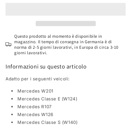
Colori
Colori
per
per
la
la
pelle
pelle
e
e
per
per
Questo prodotto al momento è disponibile in
l’abitacolo
magazzino. Il tempo di consegna in Germania è di
l’abitacolo
norma di 2-5 giorni lavorativi, in Europa di circa 3-10
(150
(150
giorni lavorativi.
ml)
ml)
Mercedes
Mercedes
Informazioni su questo articolo
Brasile
Brasile
Adatto per i seguenti veicoli
:
Mercedes W201
Mercedes Classe E (W124)
Mercedes R107
Mercedes W126
Mercedes Classe S (W140)