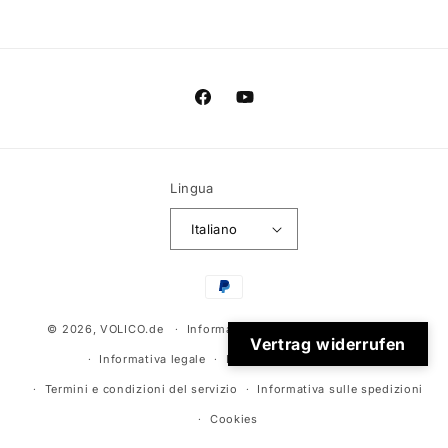
Facebook
YouTube
Lingua
Italiano
Metodi
di
© 2026,
VOLICO.de
Informativa sulla privacy
pagamento
Recapiti
Vertrag widerrufen
Informativa legale
Informativa sui rimborsi
Termini e condizioni del servizio
Informativa sulle spedizioni
Cookies