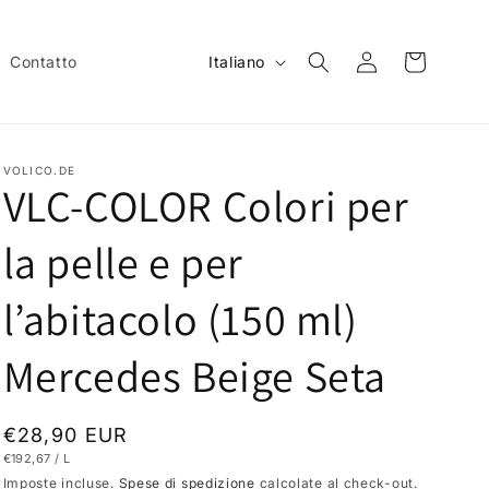
L
Accedi
Carrello
Contatto
Italiano
i
n
g
VOLICO.DE
u
VLC-COLOR Colori per
a
la pelle e per
l’abitacolo (150 ml)
Mercedes Beige Seta
Prezzo
€28,90 EUR
PREZZO
PER
€192,67
/
L
di
UNITARIO
Imposte incluse.
Spese di spedizione
calcolate al check-out.