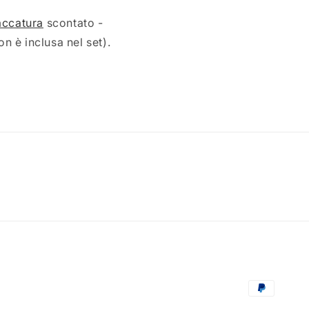
accatura
scontato -
n è inclusa nel set).
Metodi
di