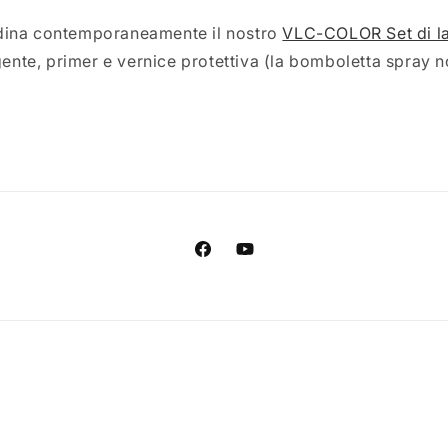
ina contemporaneamente il nostro
VLC-COLOR Set di l
te, primer e vernice protettiva (la bomboletta spray no
Facebook
YouTube