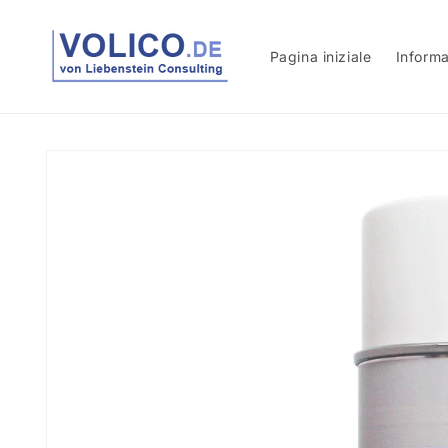
Vai
direttamente
ai contenuti
Pagina iniziale
Informa
Passa alle
informazioni
sul prodotto