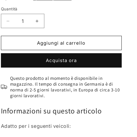
listino
Quantità
Diminuisci
Aumenta
quantità
quantità
per
per
VLC-
VLC-
Aggiungi al carrello
COLOR
COLOR
Colori
Colori
Acquista ora
per
per
la
la
pelle
pelle
Questo prodotto al momento è disponibile in
e
e
magazzino. Il tempo di consegna in Germania è di
per
per
norma di 2-5 giorni lavorativi, in Europa di circa 3-10
l’abitacolo
l’abitacolo
giorni lavorativi.
(150
(150
ml)
ml)
Informazioni su questo articolo
Mercedes
Mercedes
Beige
Beige
Adatto per i seguenti veicoli
:
Seta
Seta