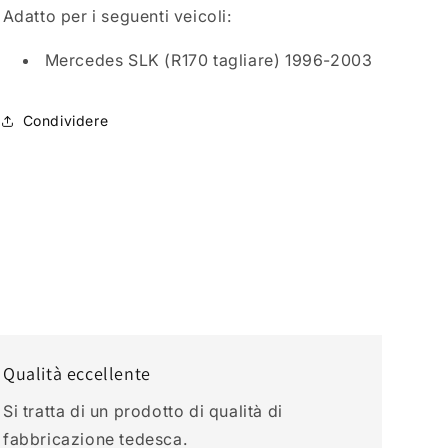
Adatto per i seguenti veicoli
:
SLK
SLK
1996-
1996-
2000
2000
Mercedes SLK (R170 tagliare) 1996-2003
Condividere
Qualità eccellente
Si tratta di un prodotto di qualità di
fabbricazione tedesca.