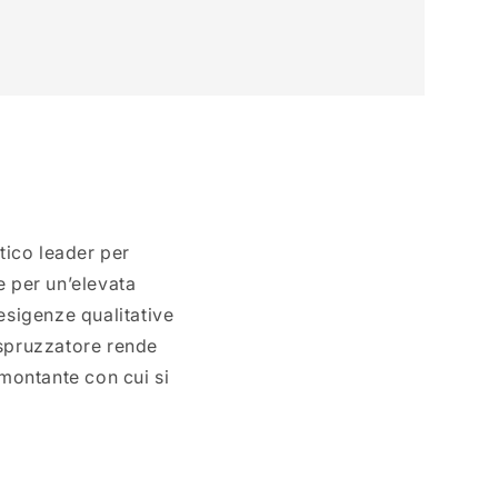
tico leader per
e per un’elevata
esigenze qualitative
 spruzzatore rende
 montante con cui si