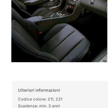
modale
Apri
contenuti
multimediali
2
in
finestra
modale
Ulteriori informazioni
Codice colore: 211, 221
Scadenza: min. 3 anni