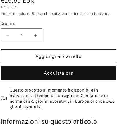
Prezzo
€29,90 EUR
PREZZO
PER
€199,33
/
L
di
UNITARIO
Imposte incluse.
Spese di spedizione
calcolate al check-out.
listino
Quantità
Diminuisci
Aumenta
quantità
quantità
per
per
VLC-
VLC-
Aggiungi al carrello
COLOR
COLOR
Colori
Colori
Acquista ora
per
per
la
la
pelle
pelle
Questo prodotto al momento è disponibile in
e
e
magazzino. Il tempo di consegna in Germania è di
per
per
norma di 2-5 giorni lavorativi, in Europa di circa 3-10
l’abitacolo
l’abitacolo
giorni lavorativi.
(150
(150
ml)
ml)
Informazioni su questo articolo
Mercedes
Mercedes
Antracite
Antracite