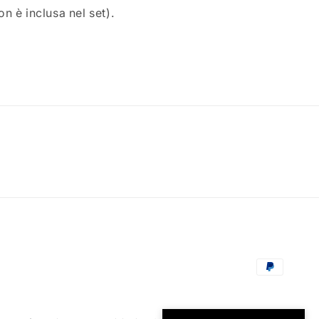
n è inclusa nel set).
Metodi
di
pagament