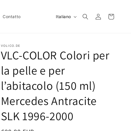
L
Accedi
Carrello
Contatto
Italiano
i
n
g
VOLICO.DE
u
VLC-COLOR Colori per
a
la pelle e per
l’abitacolo (150 ml)
Mercedes Antracite
SLK 1996-2000