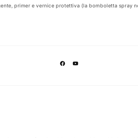
te, primer e vernice protettiva (la bomboletta spray no
Facebook
YouTube