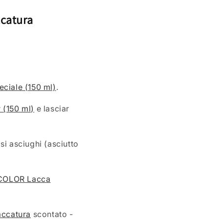
ccatura
ciale (150 ml)
.
(150 ml)
e lasciar
 si asciughi (asciutto
COLOR Lacca
accatura
scontato -