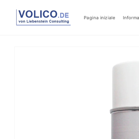
Vai
direttamente
ai contenuti
Pagina iniziale
Informa
Passa alle
informazioni
sul prodotto