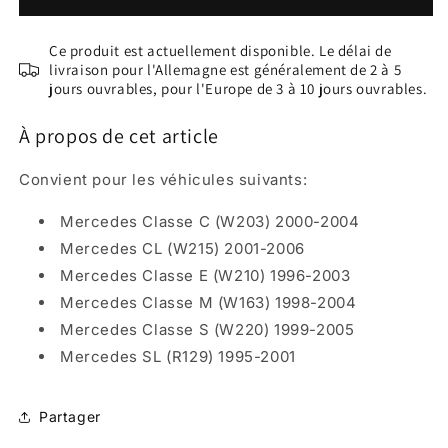
du
du
cuir
cuir
Ce produit est actuellement disponible. Le délai de
et
et
livraison pour l'Allemagne est généralement de 2 à 5
des
des
jours ouvrables, pour l'Europe de 3 à 10 jours ouvrables.
intérieurs
intérieurs
(150
(150
À propos de cet article
ml)
ml)
Mercedes
Mercedes
Convient pour les véhicules suivants
:
Java
Java
Mercedes Classe C (W203) 2000-2004
Mercedes CL (W215) 2001-2006
Mercedes Classe E (W210) 1996-2003
Mercedes Classe M (W163) 1998-2004
Mercedes Classe S (W220) 1999-2005
Mercedes SL (R129) 1995-2001
Partager