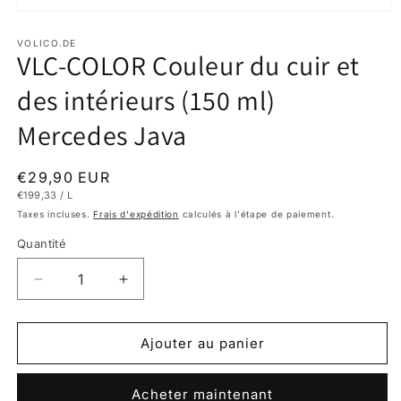
Ouvrir
le
média
VOLICO.DE
VLC-COLOR Couleur du cuir et
1
dans
une
des intérieurs (150 ml)
fenêtre
modale
Mercedes Java
Prix
€29,90 EUR
PRIX
PAR
€199,33
/
L
habituel
UNITAIRE
Taxes incluses.
Frais d'expédition
calculés à l'étape de paiement.
Quantité
Réduire
Augmenter
la
la
quantité
quantité
de
de
Ajouter au panier
VLC-
VLC-
COLOR
COLOR
Acheter maintenant
Couleur
Couleur