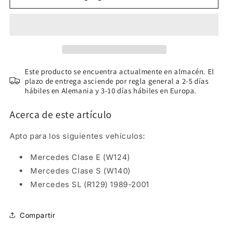
COLOR
COLOR
Pintura
Pintura
para
para
cueros
cueros
e
e
interiores
interiores
(150
(150
Este producto se encuentra actualmente en almacén. El
ml)
plazo de entrega asciende por regla general a 2-5 días
ml)
hábiles en Alemania y 3-10 días hábiles en Europa.
Mercedes
Mercedes
Gris
Gris
Acerca de este artículo
Apto para los siguientes vehículos:
Mercedes Clase E (W124)
Mercedes Clase S (W140)
Mercedes SL (R129) 1989-2001
Compartir