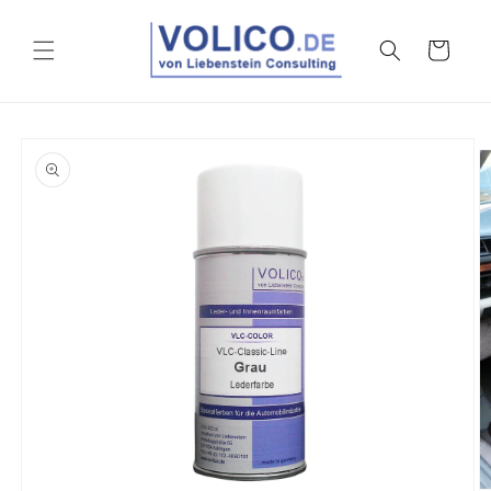
Ir
directamente
al contenido
Carrito
Ir
directamente
a la
información
del producto