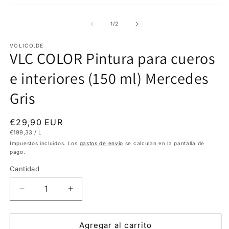
Ab
Abrir
e
elemento
m
multimedia
de
1
/
2
2
1
e
en
u
una
VOLICO.DE
v
VLC COLOR Pintura para cueros
ventana
m
modal
e interiores (150 ml) Mercedes
Gris
Precio
€29,90 EUR
PRECIO
POR
€199,33
/
L
habitual
UNITARIO
Impuestos incluidos. Los
gastos de envío
se calculan en la pantalla de
pago.
Cantidad
Reducir
Aumentar
cantidad
cantidad
para
para
VLC
VLC
Agregar al carrito