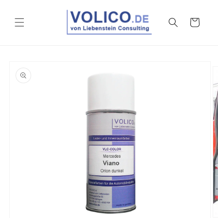
Vai
direttamente
ai contenuti
Carrello
Passa alle
informazioni
sul prodotto