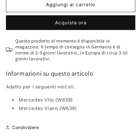
VLC-
VLC-
Aggiungi al carrello
COLOR
COLOR
Colori
Colori
Acquista ora
per
per
la
la
pelle
pelle
Questo prodotto al momento è disponibile in
e
e
magazzino. Il tempo di consegna in Germania è di
per
per
norma di 2-5 giorni lavorativi, in Europa di circa 3-10
l’abitacolo
l’abitacolo
giorni lavorativi.
(150
(150
ml)
ml)
Informazioni su questo articolo
Mercedes
Mercedes
Viano
Viano
Adatto per i seguenti veicoli
:
Grigio
Grigio
orion
orion
Mercedes Vito (W638)
scuro
scuro
Mercedes Viano (W639)
(tagliare)
(tagliare)
Condividere