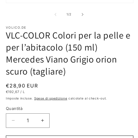
A
Apri
c
contenuti
m
multimediali
su
1
/
2
2
1
in
in
fi
finestra
VOLICO.DE
m
VLC-COLOR Colori per la pelle e
modale
per l’abitacolo (150 ml)
Mercedes Viano Grigio orion
scuro (tagliare)
Prezzo
€28,90 EUR
PREZZO
PER
€192,67
/
L
di
UNITARIO
Imposte incluse.
Spese di spedizione
calcolate al check-out.
listino
Quantità
Diminuisci
Aumenta
quantità
quantità
per
per